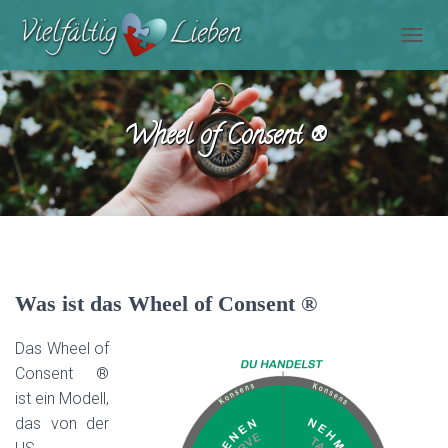
N
A
V
I
Wheel of Consent ®
G
A
T
I
O
N
U
M
S
C
Was ist
das Wheel of Consent
®
H
A
Das Wheel
of
L
Consent
®
T
E
ist ein Modell,
N
das von der