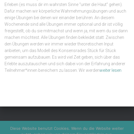
Erleben (es muss dir im wahrsten Sinne “unter die Haut” gehen).
Dafür machen wir körperliche Wahrnehmungsübungen und auch
einige Übungen bei denen wir einander berühren. An diesem
Wochenende sind alle Übungen immer optional und dir ist völlig
freigestellt, ob du sie mitmachst und wenn ja, mit wem du sie dann
machen möchtest. Alle Übungen finden bekleidet statt. Zwischen
den Übungen werden wir immer wieder theoretischen Input
anbieten, um das Modell des Konsensrades Stück für Stück
gemeinsam aufzubauen. Es wird viel Zeit geben, sich über das
Erlebte auszutauschen und sich dabei von der Erfahrung anderer
„Wheel
Teilnehmer*innen bereichern zu lassen. Wir werden
weiter lesen
of
Conse
®
–
PRÄS
Semin
Freibu
(im
KONTAKT
FEEDBACK
IMPRESSUM
DATENSCHUTZ
Diese Website benutzt Cookies. Wenn du die Website weiter
Breisg