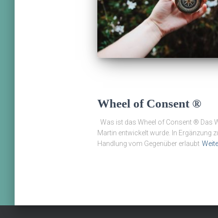
Wheel of Consent ®
Was ist das Wheel of Consent ® Das Whe
Martin entwickelt wurde. In Ergänzung zu
Handlung vom Gegenüber erlaubt
Weite