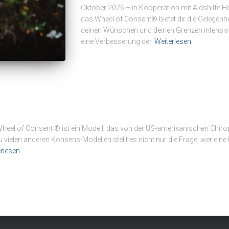
Oktober 2026 – in Kooperation mit Aidshilfe H
das Wheel of Consent® bietet dir die Gelegenhei
deinen Wünschen und deinen Grenzen intensive
eine Verbesserung der
Weiterlesen
el of Consent ® ist ein Modell, das von der US-amerikanischen Chiropr
 vielen anderen Konsens-Modellen stellt es nicht nur die Frage, wer eine
rlesen