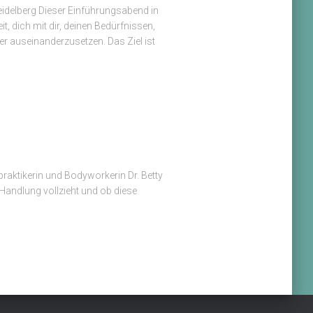
eidelberg Dieser Einführungsabend in
t, dich mit dir, deinen Bedürfnissen,
r auseinanderzusetzen. Das Ziel ist
aktikerin und Bodyworkerin Dr. Betty
 Handlung vollzieht und ob diese