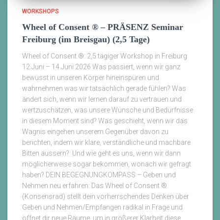
WORKSHOPS
Wheel of Consent ® – PRÄSENZ Seminar
Freiburg (im Breisgau) (2,5 Tage)
Wheel of Consent ®: 2,5 tägiger Workshop in Freiburg
12.Juni – 14.Juni 2026 Was passiert, wenn wir ganz
bewusst in unseren Körper hineinspüren und
wahrnehmen was wir tatsächlich gerade fühlen? Was
ändert sich, wenn wir lernen darauf zu vertrauen und
wertzuschätzen, was unsere Wünsche und Bedürfnisse
in diesem Moment sind? Was geschieht, wenn wir das
Wagnis eingehen unserem Gegenüber davon zu
berichten, indem wir klare, verständliche und machbare
Bitten äussern? Und wie geht es uns, wenn wir dann
möglicherweise sogar bekommen, wonach wir gefragt
haben? DEIN BEGEGNUNGKOMPASS – Geben und
Nehmen neu erfahren: Das Wheel of Consent ®
(Konsensrad) stellt dein vorherrschendes Denken über
Geben und Nehmen/Empfangen radikal in Frage und
öffnet dir neue Räume, um in größerer Klarheit diese