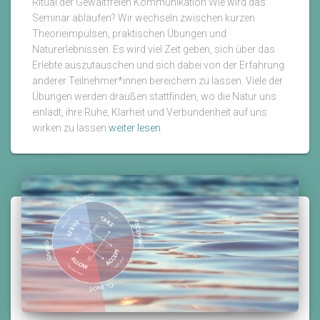
Ritual der Gewaltfreien Kommunikation Wie wird das
Seminar ablaufen? Wir wechseln zwischen kurzen
Theorieimpulsen, praktischen Übungen und
Naturerlebnissen. Es wird viel Zeit geben, sich über das
Erlebte auszutauschen und sich dabei von der Erfahrung
anderer Teilnehmer*innen bereichern zu lassen. Viele der
Übungen werden draußen stattfinden, wo die Natur uns
einlädt, ihre Ruhe, Klarheit und Verbundenheit auf uns
"Wurzeln
wirken zu lassen.
weiter lesen
der
Verbindung
–
GFK,
Natur
und
somatische
Selbsterfahrung"