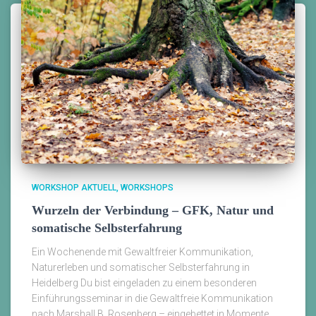
WORKSHOP AKTUELL
WORKSHOPS
Wurzeln der Verbindung – GFK, Natur und
somatische Selbsterfahrung
Ein Wochenende mit Gewaltfreier Kommunikation,
Naturerleben und somatischer Selbsterfahrung in
Heidelberg Du bist eingeladen zu einem besonderen
Einführungsseminar in die Gewaltfreie Kommunikation
nach Marshall B. Rosenberg – eingebettet in Momente