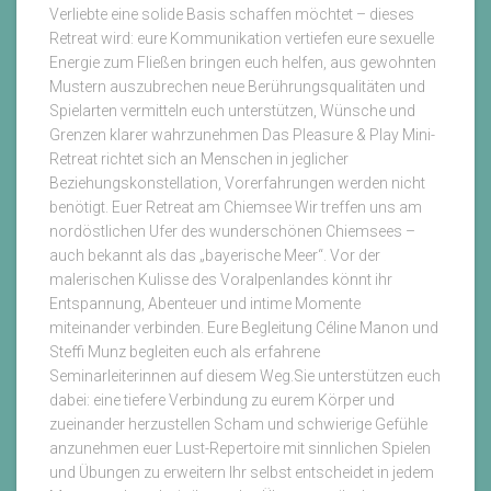
Verliebte eine solide Basis schaffen möchtet – dieses
Retreat wird: eure Kommunikation vertiefen eure sexuelle
Energie zum Fließen bringen euch helfen, aus gewohnten
Mustern auszubrechen neue Berührungsqualitäten und
Spielarten vermitteln euch unterstützen, Wünsche und
Grenzen klarer wahrzunehmen Das Pleasure & Play Mini-
Retreat richtet sich an Menschen in jeglicher
Beziehungskonstellation, Vorerfahrungen werden nicht
benötigt. Euer Retreat am Chiemsee Wir treffen uns am
nordöstlichen Ufer des wunderschönen Chiemsees –
auch bekannt als das „bayerische Meer“. Vor der
malerischen Kulisse des Voralpenlandes könnt ihr
Entspannung, Abenteuer und intime Momente
miteinander verbinden. Eure Begleitung Céline Manon und
Steffi Munz begleiten euch als erfahrene
Seminarleiterinnen auf diesem Weg.Sie unterstützen euch
dabei: eine tiefere Verbindung zu eurem Körper und
zueinander herzustellen Scham und schwierige Gefühle
anzunehmen euer Lust-Repertoire mit sinnlichen Spielen
und Übungen zu erweitern Ihr selbst entscheidet in jedem